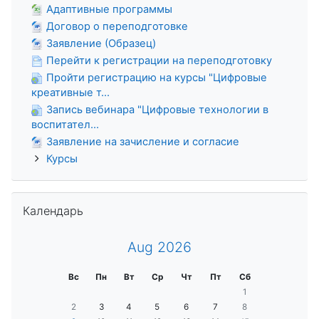
Адаптивные программы
Договор о переподготовке
Заявление (Образец)
Перейти к регистрации на переподготовку
Пройти регистрацию на курсы "Цифровые
креативные т...
Запись вебинара "Цифровые технологии в
воспитател...
Заявление на зачисление и согласие
Курсы
Пропустить Календарь
Календарь
Aug 2026
Воскресенье
Понедельник
Вторник
Среда
Четверг
Пятница
Суббота
Вс
Пн
Вт
Ср
Чт
Пт
Сб
Нет событий, Satu
1
Нет событий, Sunday 2 August
Нет событий, Monday 3 August
Нет событий, Tuesday 4 August
Нет событий, Wednesday 5 August
Нет событий, Thursday 6 August
Нет событий, Friday 7 Aug
Нет событий, Satu
2
3
4
5
6
7
8